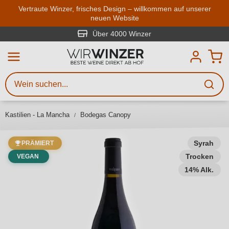
Zum Hauptinhalt springen
Vertraute Winzer, frisches Design – willkommen auf unserer
neuen Website
Weinsuche
Mindestens 3 Zeichen eingeben
Über 4000 Winzer
Beschreiben Sie, welchen Wein
Sie suchen – ob nach Geschmack,
Anlass, Weinnamen, Rebsorte,
Kastilien - La Mancha
Bodegas Canopy
Region, Winzer oder anderen
Kriterien.
Syrah
PRÄMIERT
Trocken
VEGAN
14% Alk.