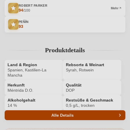
ROBERT PARKER
Mehr
94
/100
PEÑÍN
93
Produktdetails
Land & Region
Rebsorte & Weinart
Spanien, Kastilien-La
Syrah, Rotwein
Mancha
Herkunft
Qualität
Méntrida D.O.
DOP
Alkoholgehalt
Restsüße & Geschmack
14 %
0,5 g/L, trocken
Alle Details
Produktnummer
6555005000