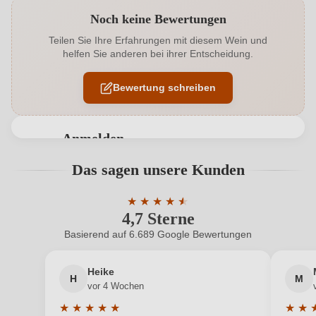
Noch keine Bewertungen
Alkoholgehalt in %
14 %
Teilen Sie Ihre Erfahrungen mit diesem Wein und
helfen Sie anderen bei ihrer Entscheidung.
Allergene
Enthält Sulfite
Bewertung schreiben
Ausbau
Großes Eichenfass
Auszeichnungen
Penin, Robert Parker
Anmelden
Geographische Angabe
Méntrida D.O.
Bewertungen können nur von angemeldeten
Das sagen unsere Kunden
Benutzern abgegeben werden. Bitte loggen Sie sich
Geschmack
Trocken
ein, oder erstellen Sie einen neuen Account.
★
★
★
★
★
★
4,7 Sterne
Durchschnittliche Bewertung von 4.7 
Hersteller
Canopy
Basierend auf 6.689 Google Bewertungen
Neuer Kunde?
Neuer Kunde?
Hersteller
Canopy Consul, S.L. (BODEGAS CANOPY), Avenida
adresse
Barber 71, 45005 Toledo (Toledo), Spanien
Heike
H
M
Ihre E-Mail-Adresse
vor 4 Wochen
Inhalt
0,75 L
★
★
★
★
★
★
★