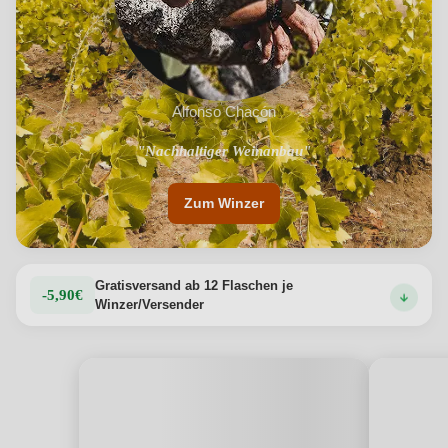
Alfonso Chacón
"Nachhaltiger Weinanbau"
"Optimales Mikroklima"
Zum Winzer
Gratisversand ab 12 Flaschen je
-5,90€
Winzer/Versender