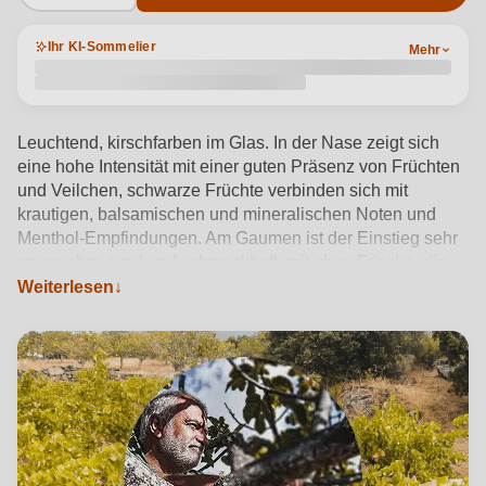
Ihr KI-Sommelier
Mehr
Leuchtend, kirschfarben im Glas. In der Nase zeigt sich
eine hohe Intensität mit einer guten Präsenz von Früchten
und Veilchen, schwarze Früchte verbinden sich mit
krautigen, balsamischen und mineralischen Noten und
Menthol-Empfindungen. Am Gaumen ist der Einstieg sehr
angenehm, rund und schmackhaft, mit einer Frische, die
zum Weitertrinken einlädt. Er ist schmackhaft, mit guter
Weiterlesen
Fruchtlast, reifen roten Früchten wie Kirschen und
Heidelbeeren.
Produktdetails anzeigen →