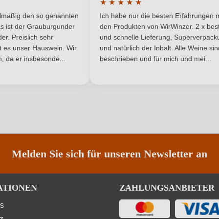
★
★
★
★
★
he Bewertung von 5 von 5 Sternen
Durchschnittliche Bewertung von 
Württemberg
Restzucker in g/L
elmäßig den so genannten
Ich habe nur die besten Erfahrungen m
5 Sternen
s ist der Grauburgunder
den Produkten von WirWinzer. 2 x best
7 g/L
Traubenfarbe
r. Preislich sehr
und schnelle Lieferung, Superverpack
ist es unser Hauswein. Wir
und natürlich der Inhalt. Alle Weine si
, da er insbesonde...
Ja
beschrieben und für mich und mei...
Weinart
ANMELDEN
Melden Sie sich für unseren Newsletter an
ATIONEN
ZAHLUNGSANBIETER
ns
z