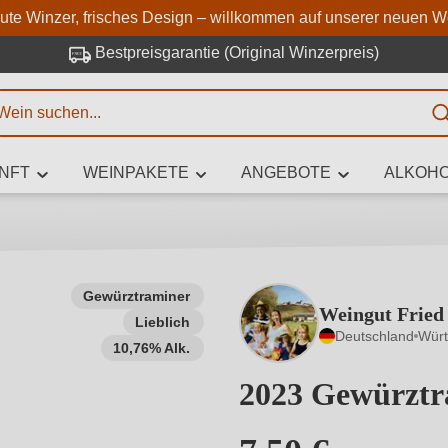
Zum Hauptinhalt springen
Zur Suche springen
Zur Hauptnavigation springe
aute Winzer, frisches Design – willkommen auf unserer neuen W
Bestpreisgarantie (Original Winzerpreis)
E
NFT
WEINPAKETE
ANGEBOTE
ALKOHO
 Zeichen eingeben
Gewürztraminer
Weingut Fried
Lieblich
iben Sie, welchen Wein Sie suchen – ob nach Geschmack, Anlass, We
Deutschland
Wür
Rebsorte, Region, Winzer oder anderen Kriterien.
10,76% Alk.
2023 Gewürztr