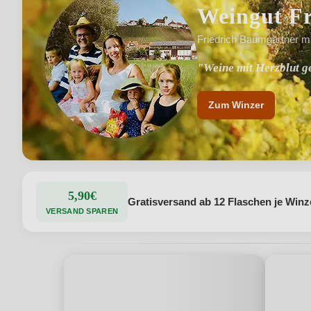
Weingut F
Friedrich Baumgärtner mi
"Weine mit Herzblut 
"Familienweingut mit
Zum Winzer
5,90€
Gratisversand ab 12 Flaschen je Winz
VERSAND SPAREN