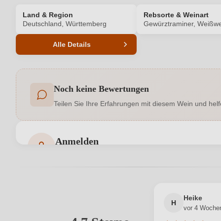
Land & Region
Rebsorte & Weinart
Deutschland, Württemberg
Gewürztraminer, Weißwe
Alle Details
Produktnummer
Noch keine Bewertungen
Allergene
Teilen Sie Ihre Erfahrungen mit diesem Wein und helf
Geschmack
Hersteller
Anmelden
Bewertungen können nur von angemeldeten Benutzern 
Inhalt
Land
Heike
H
vor 4 Woche
Qualität
Ihre E-Mail-Adresse