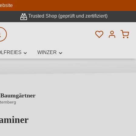
n
ebsite
Trusted Shop (geprüft und zertifiziert)
Du hast 0 Pro
rweiterte Suche
LFREIES
WINZER
 Baumgärtner
innamen,
ttemberg
aminer