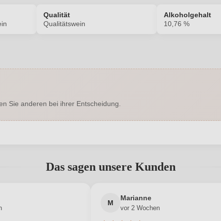
Qualität
Alkoholgehalt
in
Qualitätswein
10,76 %
1533025000
Alkoholgehalt in %
Enthält Sulfite
Ausbau
en Sie anderen bei ihrer Entscheidung.
Lieblich
Haltbar bis
Hersteller
Weingu
FRIED Baumgärtner
adresse
abgegeben werden. Bitte loggen Sie sich ein, oder erstellen Sie ein
Das sagen unsere Kunden
0,75 L
Jahrgang
Deutschland
Neuer Kunde?
Neuer Kunde?
Passt zu
Marianne
M
n
vor 2 Wochen
Qualitätswein
Rebsorte