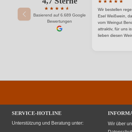
4,7 Sterne
★
★
★
★
★
Durchschnittlic
Region
★
★
★
★
★
★
Wir bestellen reg
Basierend auf 6.689 Google
Durchschnittliche Bewertung von 4.7 von 
Esel Weißwein, da
Ihr Passwort
Bewertungen
Säuregehalt in g/L
vom Weingut Bende
attraktiv, für uns 
Vegan
lieben diesen Wein
SERVICE-HOTLINE
INFORM
Unterstützung und Beratung unter:
Wir über u
Datenschut