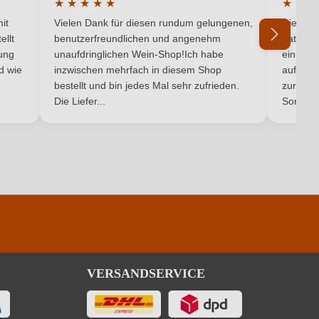
★
★
★
★
★
★
★
★
5 von 5 Sternen
Durchschnittliche Bewertung von 5 von 5 Sternen
Durchsc
25 g/L
it
Vielen Dank für diesen rundum gelungenen,
Die Lief
ellt
benutzerfreundlichen und angenehm
hat ein
Weiß
ung
unaufdringlichen Wein-Shop!Ich habe
einmal b
nd wie
inzwischen mehrfach in diesem Shop
auf dem
Ich habe mein Passwort vergessen
bestellt und bin jedes Mal sehr zufrieden.
Weißwein
zurück 
Die Liefer...
Son...
VERSANDSERVICE