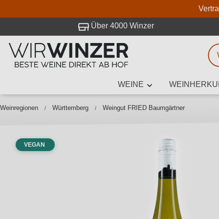
Vertr
 Besuch bei WirWinzer.
Über 4000 Winzer
WEINE
WEINHERKU
Weinsuche
Mindestens 3
Weinregionen
Württemberg
Weingut FRIED Baumgärtner
VEGAN
Beschre