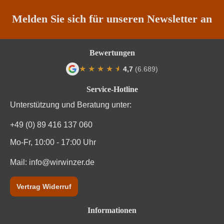
Säuregehalt in g/L
7,4 g/L
Melden Sie sich für unseren Newsletter an
Traubenfarbe
Weiß
Bewertungen
Vegan
Ja
★
★
★
★
★
★
4,7
(6.689)
Durchschnittliche Bewertung von 4.7 von
Weinart
Weißwein
Service-Hotline
Unterstützung und Beratung unter:
+49 (0) 89 416 137 060
Mo-Fr, 10:00 - 17:00 Uhr
Mail:
info@wirwinzer.de
Vertrag Widerruf
Informationen