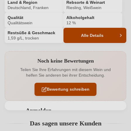
Land & Region
Rebsorte & Weinart
Deutschland, Franken
Riesling, Weißwein
Qualität
Alkoholgehalt
Qualitätswein
12 %
Restsüße & Geschmack
Alle Details
1,59 g/L, trocken
Produktnummer
133044000
Noch keine Bewertungen
Alkoholgehalt in %
12 %
Teilen Sie Ihre Erfahrungen mit diesem Wein und
helfen Sie anderen bei ihrer Entscheidung.
Allergene
Enthält Sulfite
Bewertung schreiben
Ausbau
Edelstahltank
Flaschenverschluss
Drehverschluss
Anmelden
Geschmack
Trocken
Bewertungen können nur von angemeldeten
Das sagen unsere Kunden
Benutzern abgegeben werden. Bitte loggen Sie sich
Hersteller
Zur Schwane
ein, oder erstellen Sie einen neuen Account.