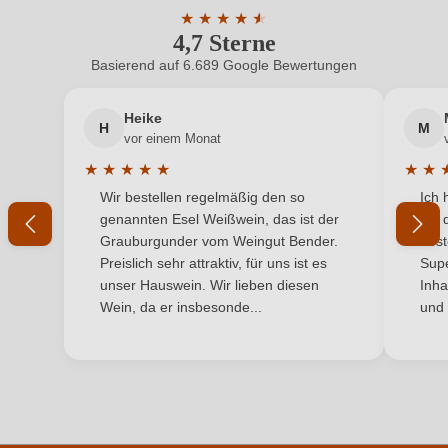
★
★
★
★
★
★
4,7 Sterne
Durchschnittliche Bewertung von 4.7 
Hersteller
Weingut zur Schwane, Erlachhof 7, 97332
adresse
Volkach, Deutschland
Basierend auf 6.689 Google Bewertungen
Neuer Kunde?
Neuer Kunde?
Inhalt
0,75 L
Heike
H
M
Ihre E-Mail-Adresse
vor einem Monat
Jahrgang
2023
★
★
★
★
★
★
★
Durchschnittliche Bewertung von 5 von 5 Sternen
Durchs
Wir bestellen regelmäßig den so
Ich 
Land
Ihr Passwort
Deutschland
genannten Esel Weißwein, das ist der
mit 
Grauburgunder vom Weingut Bender.
best
Passt zu
Käse, Salat, Spargel
Ich habe mein Passwort vergessen
Preislich sehr attraktiv, für uns ist es
Supe
unser Hauswein. Wir lieben diesen
Inha
Qualität
Qualitätswein
Wein, da er insbesonde...
und 
ANMELDEN
Rebsorte
Riesling
Region
Franken
Restzucker in g/L
1,59 g/L