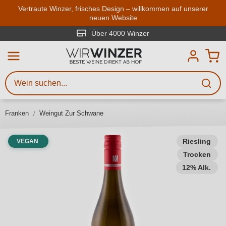
Zum Hauptinhalt springen
Vertraute Winzer, frisches Design – willkommen auf unserer
neuen Website
Weinsuche
Mindestens 3 Zeichen eingeben
Über 4000 Winzer
Beschreiben Sie, welchen Wein
Sie suchen – ob nach Geschmack,
Anlass, Weinnamen, Rebsorte,
Franken
Weingut Zur Schwane
Region, Winzer oder anderen
Kriterien.
Riesling
VEGAN
Trocken
12% Alk.