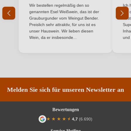
Durchschnittliche Bewertung von 5 von 5 Sternen
Durchs
Wir bestellen regelmäßig den so
Ich 
Bio-Kontrollstelle Shop
DE-ÖKO-060
genannten Esel Weißwein, das ist der
mit 
Grauburgunder vom Weingut Bender.
best
Flaschenverschluss
Naturkorken
Preislich sehr attraktiv, für uns ist es
Supe
unser Hauswein. Wir lieben diesen
Inha
Geographische Angabe
Etna DOC
Wein, da er insbesonde...
und 
Geschmack
Trocken
Hersteller
Flavia Rebellious Wines
Hersteller
Rallo Estates S.r.l. Soc. Agr., Via Gambini 9, 91025
adresse
Marsala, Italien
Melden Sie sich für unseren Newsletter an
Inhalt
1,0 L
Bewertungen
Jahrgang
2024
★
★
★
★
★
★
4,7
(6.690)
Land
Italien
Durchschnittliche Bewertung von 4.7 von
Service-Hotline