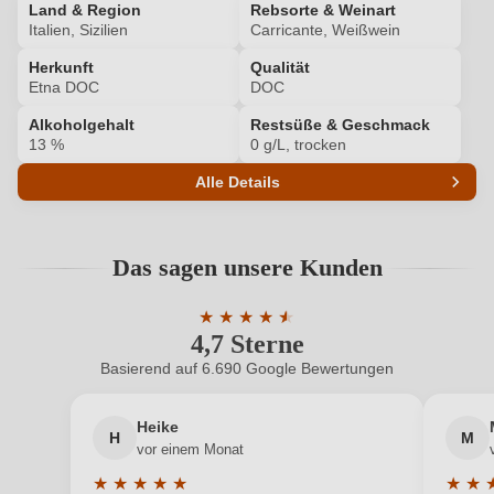
Land & Region
Ich habe mein Passwort vergessen
Rebsorte & Weinart
Italien, Sizilien
Carricante, Weißwein
Herkunft
Qualität
ANMELDEN
Etna DOC
DOC
Alkoholgehalt
Restsüße & Geschmack
13 %
0 g/L, trocken
Alle Details
Produktnummer
8725005000
Das sagen unsere Kunden
Alkoholgehalt in %
13 %
★
★
★
★
★
★
Allergene
Enthält Sulfite
4,7 Sterne
Durchschnittliche Bewertung von 4.7 
Basierend auf 6.690 Google Bewertungen
Bio
EU
Heike
Bio
Ja
H
M
vor einem Monat
Bio-Kontrollstelle
T04Z
★
★
★
★
★
★
★