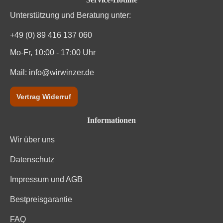
Passt zu
Asiatisch, Fisch, Meeresfrüchte
Unterstützung und Beratung unter:
Qualität
DOC
+49 (0) 89 416 137 060
Mo-Fr, 10:00 - 17:00 Uhr
Rebsorte
Carricante
Mail:
info@wirwinzer.de
Region
Sizilien
Vertrag Widerruf
Restzucker in g/L
0 g/L
Informationen
Säuregehalt in g/L
6,7 g/L
Wir über uns
Traubenfarbe
Weiß
Datenschutz
Vegan
Ja
Impressum und AGB
Weinart
Weißwein
Bestpreisgarantie
Nährwertangaben
FAQ