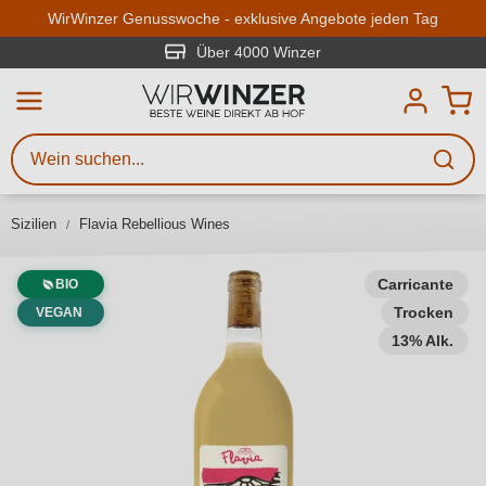
Zum Hauptinhalt springen
WirWinzer Genusswoche - exklusive Angebote jeden Tag
Über 4000 Winzer
Weinsuche
Mindestens 3 Zeichen eingeben
Beschreiben Sie, welchen Wein
Sie suchen – ob nach Geschmack,
Sizilien
Flavia Rebellious Wines
Anlass, Weinnamen, Rebsorte,
Region, Winzer oder anderen
Kriterien.
Carricante
BIO
Trocken
VEGAN
13% Alk.