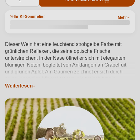
Ihr KI-Sommelier
Mehr
Dieser Wein hat eine leuchtend strohgelbe Farbe mit
grünlichen Reflexen, die seine optische Frische
unterstreichen. In der Nase öffnet er sich mit eleganten
blumigen Noten, begleitet von Anklängen an Grapefruit
und grünen Apfel. Am Gaumen zeichnet er sich durch
seine lebendige Mineralität aus, die typisch für die
vulkanischen Böden des Ätna ist und dem Wein eine
Weiterlesen
einzigartige Frische und Feinheit verleiht. Das
Gleichgewicht zwischen Säure und Saftigkeit macht
diesen Wein harmonisch und anhaltend, ideal zu Fisch-
und Meeresfrüchtegerichten
Produktdetails anzeigen →