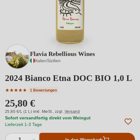
Flavia Rebellious Wines
Italien
Sizilien
2024 Bianco Etna DOC BIO 1,0 L
★
★
★
★
★
1 Bewertungen
Durchschnittliche Bewertung von 5 von 5 Sternen
25,80 €
25,80 €/L (1 L) inkl. MwSt.,
zzgl.
Versand
Sofort versandfertig direkt vom Weingut
Lieferzeit 1-3 Tage
1
In den Warenkorb