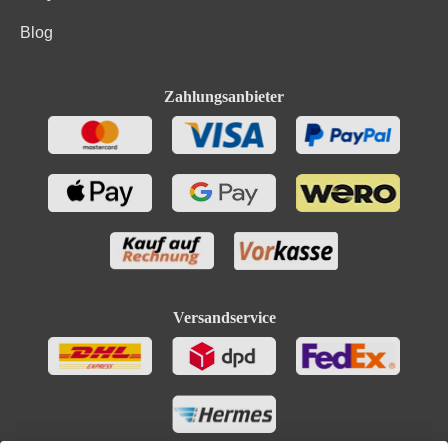
Blog
Durchschnittliche nährwertangaben
pro 100 ml
Brennwert
299 kJ / 71 kcal
Zahlungsanbieter
Kohlenhydrate
2.4 g
Kohlenhydrate davon Zucker
2.4 g
Bio-Trauben, Konservierungsstoffe (Sulfite). Enthält
Zutaten
geringfügige Mengen von Fett, gesättigten Fettsäuren,
Eiweiß und Salz
Versandservice