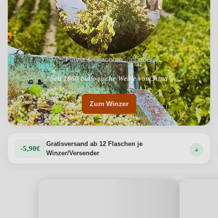
Flavia & Giacomo · Inhaber
"Familienweingut von Francesco Gettuli gegründet"
"Seit 1860 biologische Weine vom Ätna"
Zum Winzer
Gratisversand ab 12 Flaschen je
-5,90€
Winzer/Versender