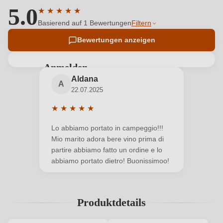
5.0
★
★
★
★
★
Durchschnittliche Bewertung von 5 von 5 Sternen
Basierend auf 1 Bewertungen
Filtern
Bewertungen anzeigen
Anmelden
Aldana
Bewertungen können nur von angemeldeten
A
22.07.2025
Benutzern abgegeben werden. Bitte loggen Sie sich
ein, oder erstellen Sie einen neuen Account.
★
★
★
★
★
Durchschnittliche Bewertung von 5 von 5 Sterne
Lo abbiamo portato in campeggio!!!
Neuer Kunde?
Neuer Kunde?
Mio marito adora bere vino prima di
partire abbiamo fatto un ordine e lo
abbiamo portato dietro! Buonissimoo!
Ihre E-Mail-Adresse
Produktdetails
Ihr Passwort