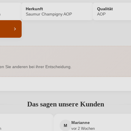
Herkunft
Qualität
n
Saumur Champigny AOP
AOP
7557001000
Alkoholgehalt in %
Enthält Sulfite
Bio
en Sie anderen bei ihrer Entscheidung.
Ja
Bio-Kontrollstelle
DE-ÖKO-060
Flaschenverschluss
abgegeben werden. Bitte loggen Sie sich ein, oder erstellen Sie ein
Saumur Champigny AOP
Geschmack
Das sagen unsere Kunden
Chancelle
Hersteller adresse
Neuer Kunde?
Neuer Kunde?
Marianne
0,75 L
Jahrgang
M
n
vor 2 Wochen