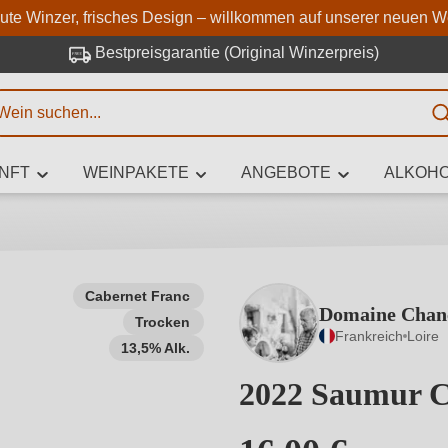
Zum Hauptinhalt springen
Zur Suche springen
Zur Hauptnavigation springe
aute Winzer, frisches Design – willkommen auf unserer neuen W
Bestpreisgarantie (Original Winzerpreis)
E
NFT
WEINPAKETE
ANGEBOTE
ALKOHO
 Zeichen eingeben
Cabernet Franc
Domaine Chanc
Trocken
iben Sie, welchen Wein Sie suchen – ob nach Geschmack, Anlass, We
Frankreich
Loire
Rebsorte, Region, Winzer oder anderen Kriterien.
13,5% Alk.
2022 Saumur 