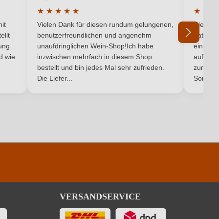
★
★
★
★
★
★
★
★
Käse, Rotes Fleisch
5 von 5 Sternen
Durchschnittliche Bewertung von 5 von 5 Sternen
Durchsc
it
Vielen Dank für diesen rundum gelungenen,
Die Lief
Cabernet Franc
ellt
benutzerfreundlichen und angenehm
hat ein
ung
unaufdringlichen Wein-Shop!Ich habe
einmal b
nd wie
inzwischen mehrfach in diesem Shop
auf dem
Rot
Ich habe mein Passwort vergessen
bestellt und bin jedes Mal sehr zufrieden.
zurück 
Die Liefer...
Son...
VERSANDSERVICE