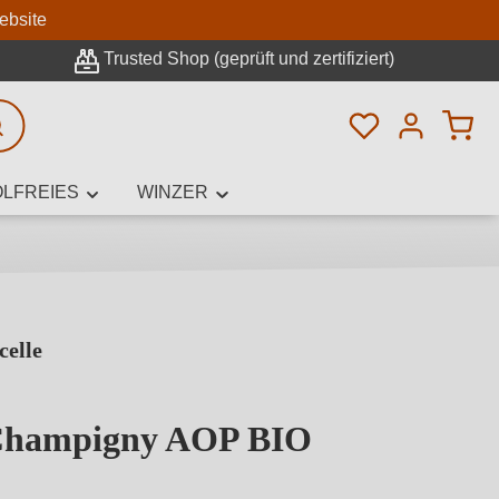
n
ebsite
Trusted Shop (geprüft und zertifiziert)
Du hast 0 Pro
rweiterte Suche
LFREIES
WINZER
elle
innamen,
Champigny AOP BIO