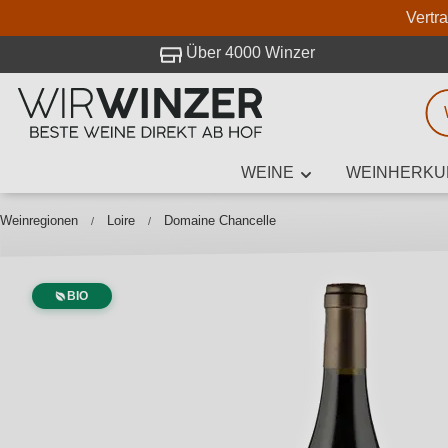
Vertr
 Besuch bei WirWinzer.
Über 4000 Winzer
WEINE
WEINHERKU
Weinsuche
Mindestens 3
Weinregionen
Loire
Domaine Chancelle
BIO
Beschre