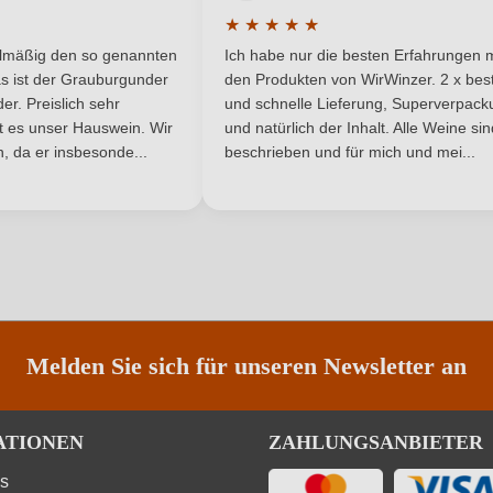
★
★
★
★
★
Frankreich
Passt zu
he Bewertung von 5 von 5 Sternen
Durchschnittliche Bewertung von 
elmäßig den so genannten
Ich habe nur die besten Erfahrungen m
5 Sternen
AOP
Rebsorte
s ist der Grauburgunder
den Produkten von WirWinzer. 2 x best
r. Preislich sehr
und schnelle Lieferung, Superverpack
ist es unser Hauswein. Wir
und natürlich der Inhalt. Alle Weine si
Loire
Traubenfarbe
, da er insbesonde...
beschrieben und für mich und mei...
Rotwein
ANMELDEN
Melden Sie sich für unseren Newsletter an
ATIONEN
ZAHLUNGSANBIETER
ns