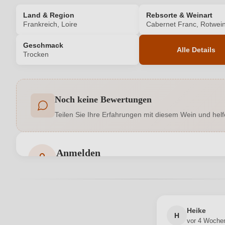
Land & Region
Rebsorte & Weinart
Frankreich, Loire
Cabernet Franc, Rotwei
Geschmack
Alle Details
Trocken
Produktnummer
Noch keine Bewertungen
Allergene
Teilen Sie Ihre Erfahrungen mit diesem Wein und helf
Bio
Bio-Kontrollstelle Shop
Anmelden
Bewertungen können nur von angemeldeten Benutzern 
Geographische Angabe
Hersteller
Heike
Inhalt
H
vor 4 Woche