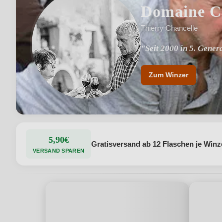
Domaine C
Thierry Chancelle
"Seit 2000 in 5. Gener
"14 Hektar Reben an d
Zum Winzer
5,90€
Gratisversand ab 12 Flaschen je Winz
VERSAND SPAREN