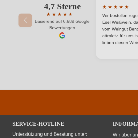
4,7 Sterne
Ihre E-Mail-Adresse
★
★
★
★
★
Land
Durchschnittlic
★
★
★
★
★
★
Wir bestellen reg
Basierend auf 6.689 Google
Durchschnittliche Bewertung von 4.7 von 
Qualität
Esel Weißwein, da
Ihr Passwort
Bewertungen
vom Weingut Bende
attraktiv, für uns 
Region
lieben diesen Wein
Weinart
SERVICE-HOTLINE
INFORM
Unterstützung und Beratung unter:
Wir über u