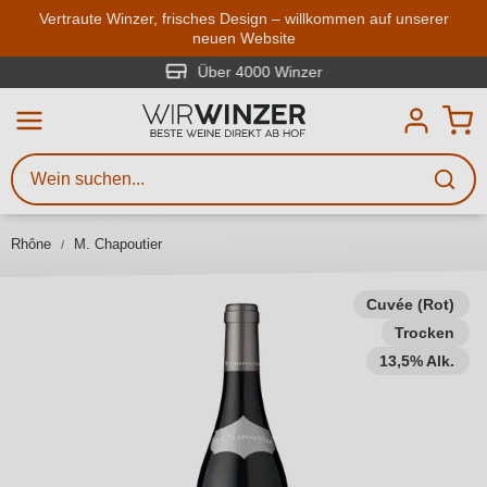
Zum Hauptinhalt springen
Vertraute Winzer, frisches Design – willkommen auf unserer
neuen Website
Weinsuche
Mindestens 3 Zeichen eingeben
Über 4000 Winzer
Beschreiben Sie, welchen Wein
Sie suchen – ob nach Geschmack,
Anlass, Weinnamen, Rebsorte,
Rhône
M. Chapoutier
Region, Winzer oder anderen
Kriterien.
Cuvée (Rot)
Trocken
13,5% Alk.