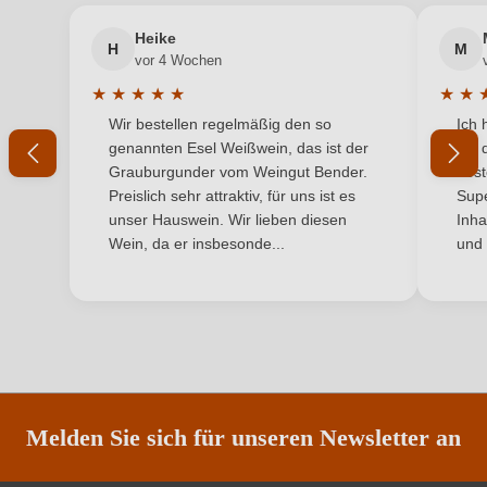
Hersteller
M. Chapoutier
Heike
H
M
Ihre E-Mail-Adresse
Hersteller
M. Chapoutier, Avenue du Dr Paul Durand 18, 26600
vor 4 Wochen
adresse
Tain l'Hermitage, Frankreich
★
★
★
★
★
★
★
Durchschnittliche Bewertung von 5 von 5 Sternen
Durchs
Wir bestellen regelmäßig den so
Ich 
Inhalt
Ihr Passwort
0,75 L
genannten Esel Weißwein, das ist der
mit 
Grauburgunder vom Weingut Bender.
best
Land
Frankreich
Ich habe mein Passwort vergessen
Preislich sehr attraktiv, für uns ist es
Supe
unser Hauswein. Wir lieben diesen
Inha
Qualität
AOP
Wein, da er insbesonde...
und 
ANMELDEN
Rebsorte
Cuvée (Rot)
Region
Rhône
Restzucker in g/L
1 g/L
Säuregehalt in g/L
4,5 g/L
Melden Sie sich für unseren Newsletter an
Traubenfarbe
Rot