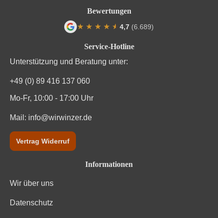
Bewertungen
Weinart
Rotwein
★
★
★
★
★
★
4,7
(6.689)
Durchschnittliche Bewertung von 4.7 von
Nährwertangaben
Service-Hotline
Unterstützung und Beratung unter:
Durchschnittliche nährwertangaben
pro 100 ml
+49 (0) 89 416 137 060
Brennwert
328 kJ / 78 kcal
Mo-Fr, 10:00 - 17:00 Uhr
Kohlenhydrate
Mail:
info@wirwinzer.de
0.9 g
Kohlenhydrate davon Zucker
0.2 g
Vertrag Widerruf
Trauben, Konservierungsstoffe (Sulfite). Enthält
Informationen
Zutaten
geringfügige Mengen von Fett, gesättigten Fettsäuren,
Eiweiß und Salz
Wir über uns
Datenschutz