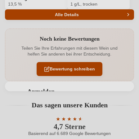
13,5 %
1 g/L, trocken
Alle Details
Produktnummer
6509004000
Noch keine Bewertungen
Alkoholgehalt in %
13,5 %
Teilen Sie Ihre Erfahrungen mit diesem Wein und
helfen Sie anderen bei ihrer Entscheidung.
Allergene
Enthält Sulfite
Bewertung schreiben
Cuvée-Rebsorten
Cuvée (Rot & Weiß), Syrah, Grenache
Flaschenverschluss
Naturkorken
Anmelden
Geographische Angabe
Côtes du Rhône AOP
Bewertungen können nur von angemeldeten
Das sagen unsere Kunden
Benutzern abgegeben werden. Bitte loggen Sie sich
Geschmack
Trocken
ein, oder erstellen Sie einen neuen Account.
★
★
★
★
★
★
4,7 Sterne
Durchschnittliche Bewertung von 4.7 
Haltbar bis
bis zu 5 Jahre
Basierend auf 6.689 Google Bewertungen
Neuer Kunde?
Neuer Kunde?