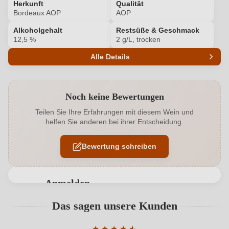
Herkunft
Qualität
Bordeaux AOP
AOP
Alkoholgehalt
Restsüße & Geschmack
12,5 %
2 g/L, trocken
Alle Details
Produktnummer
6509246000
Noch keine Bewertungen
Alkoholgehalt in %
12,5 %
Teilen Sie Ihre Erfahrungen mit diesem Wein und
helfen Sie anderen bei ihrer Entscheidung.
Allergene
Enthält Sulfite
Bewertung schreiben
Cuvée-
Cuvée (Rot & Weiß), Merlot, Cabernet Franc,
Rebsorten
Cabernet Sauvignon
Flaschenverschluss
Anmelden
Kunststoffkorken
Bewertungen können nur von angemeldeten
Das sagen unsere Kunden
Geographische Angabe
Bordeaux AOP
Benutzern abgegeben werden. Bitte loggen Sie sich
ein, oder erstellen Sie einen neuen Account.
Geschmack
★
★
★
★
★
★
Trocken