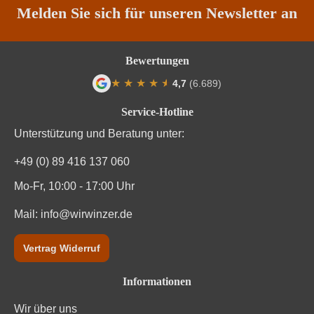
Melden Sie sich für unseren Newsletter an
Säuregehalt in g/L
5,8 g/L
Weinart
Rosé
Bewertungen
★
★
★
★
★
★
4,7
(6.689)
Nährwertangaben
Durchschnittliche Bewertung von 4.7 von
Service-Hotline
Durchschnittliche nährwertangaben
pro 100 ml
Unterstützung und Beratung unter:
+49 (0) 89 416 137 060
Brennwert
330 kJ / 79 kcal
Mo-Fr, 10:00 - 17:00 Uhr
Kohlenhydrate
0.9 g
Mail:
info@wirwinzer.de
Kohlenhydrate davon Zucker
0.2 g
Vertrag Widerruf
Trauben, Konservierungsstoffe (Sulfite). Enthält
Zutaten
geringfügige Mengen von Fett, gesättigten Fettsäuren,
Informationen
Eiweiß und Salz
Wir über uns