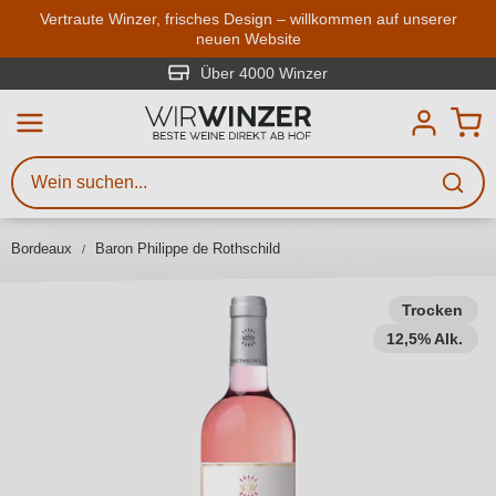
Zum Hauptinhalt springen
Vertraute Winzer, frisches Design – willkommen auf unserer
neuen Website
Weinsuche
Mindestens 3 Zeichen eingeben
Über 4000 Winzer
Beschreiben Sie, welchen Wein
Sie suchen – ob nach Geschmack,
Anlass, Weinnamen, Rebsorte,
Bordeaux
Baron Philippe de Rothschild
Region, Winzer oder anderen
Kriterien.
Trocken
12,5% Alk.