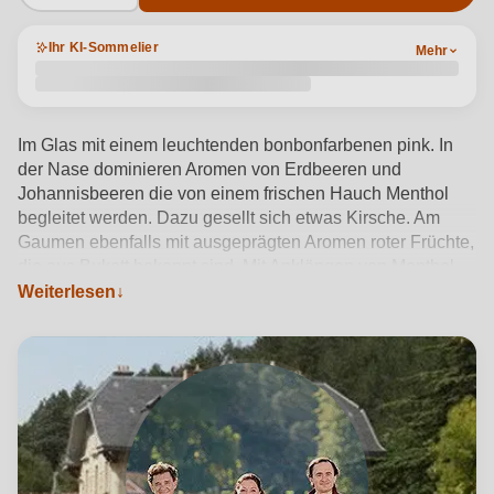
Ihr KI-Sommelier
Mehr
Im Glas mit einem leuchtenden bonbonfarbenen pink. In
der Nase dominieren Aromen von Erdbeeren und
Johannisbeeren die von einem frischen Hauch Menthol
begleitet werden. Dazu gesellt sich etwas Kirsche. Am
Gaumen ebenfalls mit ausgeprägten Aromen roter Früchte,
die aus Bukett bekannt sind. Mit Anklängen von Menthol
und Johannisbeere geht es dann ins lange Finish.
Weiterlesen
Produktdetails anzeigen →