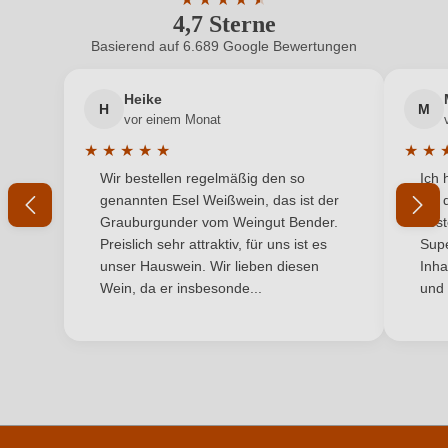
4,7 Sterne
Durchschnittliche Bewertung von 4.7 
Haltbar bis
bis zu 3 Jahre
Basierend auf 6.689 Google Bewertungen
Neuer Kunde?
Neuer Kunde?
Hersteller
Baron Philippe de Rothschild
Heike
H
M
Ihre E-Mail-Adresse
vor einem Monat
Hersteller
Baron Philippe de Rothschild S.A., Rue de Grassi
★
★
★
★
★
★
★
adresse
10, 33250 Pauillac, Frankreich
Durchschnittliche Bewertung von 5 von 5 Sternen
Durchs
Wir bestellen regelmäßig den so
Ich 
Ihr Passwort
genannten Esel Weißwein, das ist der
mit 
Inhalt
0,75 L
Grauburgunder vom Weingut Bender.
best
Ich habe mein Passwort vergessen
Preislich sehr attraktiv, für uns ist es
Supe
Land
Frankreich
unser Hauswein. Wir lieben diesen
Inha
Wein, da er insbesonde...
und 
Passt zu
Antipasti, Salat, Weißes Fleisch
ANMELDEN
Qualität
AOP
Region
Bordeaux
Restzucker in g/L
2 g/L