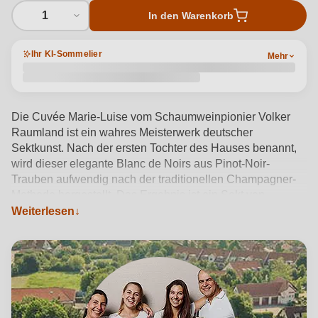
1
In den Warenkorb
Ihr KI-Sommelier
Mehr
Die Cuvée Marie-Luise vom Schaumweinpionier Volker
Raumland ist ein wahres Meisterwerk deutscher
Sektkunst. Nach der ersten Tochter des Hauses benannt,
wird dieser elegante Blanc de Noirs aus Pinot-Noir-
Trauben aufwendig nach der traditionellen Champagner-
Methode hergestellt. Das Ergebnis ist ein Sekt von
Eleganz und Tiefe, mit einer zarten Mousse, einem
Weiterlesen
betörend fruchtigen Bouquet und einer unvergleichlichen
Cremigkeit.
Produktdetails anzeigen →