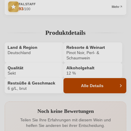
FALSTAFF
Mehr
93
/100
Produktdetails
Land & Region
Rebsorte & Weinart
Deutschland
Pinot Noir, Perl- &
Schaumwein
Qualität
Alkoholgehalt
Sekt
12 %
Restsüße & Geschmack
Alle Details
6 g/L, brut
Produktnummer
HM100315130
Noch keine Bewertungen
Alkoholgehalt in %
12 %
Teilen Sie Ihre Erfahrungen mit diesem Wein und
helfen Sie anderen bei ihrer Entscheidung.
Allergene
Enthält Sulfite