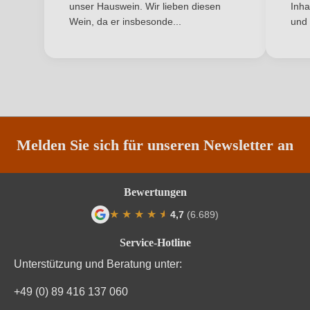
unser Hauswein. Wir lieben diesen
Inha
Qualität
Sekt
Wein, da er insbesonde...
und 
ANMELDEN
Rebsorte
Pinot Noir
Restzucker in g/L
6 g/L
Säuregehalt in g/L
6,6 g/L
Traubenfarbe
Rot
Melden Sie sich für unseren Newsletter an
Weinart
Perl- & Schaumwein
Bewertungen
Nährwertangaben
★
★
★
★
★
★
4,7
(6.689)
Durchschnittliche Bewertung von 4.7 von
Service-Hotline
Durchschnittliche nährwertangaben
pro 100 ml
Unterstützung und Beratung unter:
Brennwert
0 kJ / 0 kcal
+49 (0) 89 416 137 060