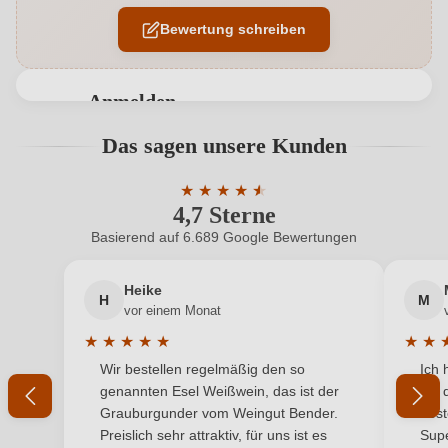
Bewertung schreiben
Auszeichnungen
Falstaff
Flaschenverschluss
Naturkorken
Anmelden
Geschmack
Brut
Bewertungen können nur von angemeldeten
Das sagen unsere Kunden
Benutzern abgegeben werden. Bitte loggen Sie sich
Haltbar bis
2030
ein, oder erstellen Sie einen neuen Account.
★
★
★
★
★
★
4,7 Sterne
Durchschnittliche Bewertung von 4.7 
Hersteller
Sekthaus Raumland
Basierend auf 6.689 Google Bewertungen
Neuer Kunde?
Neuer Kunde?
Hersteller
Sekthaus Raumland, D - 67592 Flörsheim-
adresse
Dalsheim
Heike
H
M
Ihre E-Mail-Adresse
vor einem Monat
Inhalt
0,75 L
★
★
★
★
★
★
★
Durchschnittliche Bewertung von 5 von 5 Sternen
Durchs
Wir bestellen regelmäßig den so
Ich 
Jahrgang
Ihr Passwort
2020
genannten Esel Weißwein, das ist der
mit 
Grauburgunder vom Weingut Bender.
best
Land
Deutschland
Ich habe mein Passwort vergessen
Preislich sehr attraktiv, für uns ist es
Supe