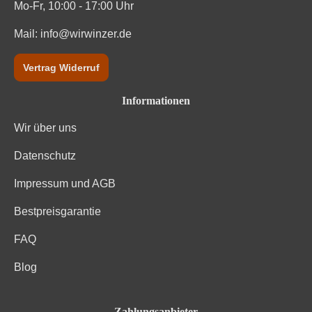
Kohlenhydrate
0 g
Mo-Fr, 10:00 - 17:00 Uhr
Mail:
Kohlenhydrate davon Zucker
info@wirwinzer.de
0 g
Zutaten
Trauben, Konservierungsstoffe (Sulfite)
Vertrag Widerruf
Informationen
Wir über uns
Datenschutz
Impressum und AGB
Bestpreisgarantie
FAQ
Blog
Zahlungsanbieter