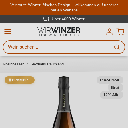
Zum Hauptinhalt springen
Vertraute Winzer, frisches Design – willkommen auf unserer
neuen Website
Weinsuche
Mindestens 3 Zeichen eingeben
Über 4000 Winzer
Beschreiben Sie, welchen Wein
Sie suchen – ob nach Geschmack,
Anlass, Weinnamen, Rebsorte,
Rheinhessen
Sekthaus Raumland
Region, Winzer oder anderen
Kriterien.
Pinot Noir
PRÄMIERT
Brut
12% Alk.