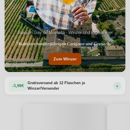
Joaquín Gay de Montellá · Winzer und Eigentümer
"Kultiviert hundertjährigen Carignan und Grenache"
Zum Winzer
Gratisversand ab 12 Flaschen je
-5,90€
Winzer/Versender