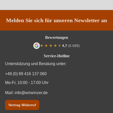
Land
Spanien
Passt zu
Antipasti, Reisgerichte, Rotes Fleisch
Melden Sie sich für unseren Newsletter an
Qualität
DOP
Bewertungen
Rebsorte
Cuvée (Rot)
★
★
★
★
★
★
4,7
(6.689)
Durchschnittliche Bewertung von 4.7 von
Region
Katalonien
Service-Hotline
Unterstützung und Beratung unter:
Traubenfarbe
Rot
+49 (0) 89 416 137 060
Vegan
Ja
Mo-Fr, 10:00 - 17:00 Uhr
Weinart
Rotwein
Mail:
info@wirwinzer.de
Vertrag Widerruf