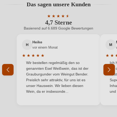
Das sagen unsere Kunden
Benutzern abgegeben werden. Bitte loggen Sie sich
Bio-Kontrollstelle
ES-ECO-019-CT.724-0058455.2024.001
ein, oder erstellen Sie einen neuen Account.
★
★
★
★
★
★
4,7 Sterne
Durchschnittliche Bewertung von 4.7 
Bio-Kontrollstelle Shop
DE-ÖKO-060
Basierend auf 6.689 Google Bewertungen
Neuer Kunde?
Neuer Kunde?
Cuvée-Rebsorten
Garnacha Tinta, Cabernet Sauvignon, Syrah
Heike
H
M
Ihre E-Mail-Adresse
Geographische Angabe
Penedès D.O.
vor einem Monat
★
★
★
★
★
★
★
Geschmack
Trocken
Durchschnittliche Bewertung von 5 von 5 Sternen
Durchs
Wir bestellen regelmäßig den so
Ich 
Ihr Passwort
genannten Esel Weißwein, das ist der
mit 
Hersteller
Torre del Veguer
Grauburgunder vom Weingut Bender.
best
Ich habe mein Passwort vergessen
Preislich sehr attraktiv, für uns ist es
Supe
Hersteller
Bodegas Torre del Veguer SL, Urb. Torre Veguer s/n,
unser Hauswein. Wir lieben diesen
Inha
adresse
08810 Sant Pere de Ribes, Spanien
Wein, da er insbesonde...
und 
ANMELDEN
Inhalt
0,75 L
Jahrgang
2019