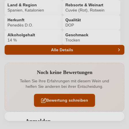
Land & Region
Rebsorte & Weinart
Spanien, Katalonien
Cuvée (Rot), Rotwein
Herkunft
Qualität
Penedès D.O.
DOP
Alkoholgehalt
Geschmack
14 %
Trocken
Alle Details
Produktnummer
8080014000
Noch keine Bewertungen
Alkoholgehalt in %
14 %
Teilen Sie Ihre Erfahrungen mit diesem Wein und
helfen Sie anderen bei ihrer Entscheidung.
Allergene
Enthält Sulfite
Bewertung schreiben
Ausbau
Barrique
Bio
EU
Anmelden
Bio
Ja
Bewertungen können nur von angemeldeten