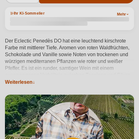
Ihr KI-Sommelier
Mehr
Der Eclectic Penedès DO hat eine leuchtend kirschrote
Farbe mit mittlerer Tiefe. Aromen von roten Waldfrüchten,
Schokolade und Vanille sowie Noten von trockenen und
würzigen mediterranen Pflanzen wie roter und weißer
Pfeffer. Es ist ein runder, samtiger Wein mit einem
ausgewogenen Verhältnis zwischen Tanninen und Säure.
Weiterlesen
Produktdetails anzeigen →