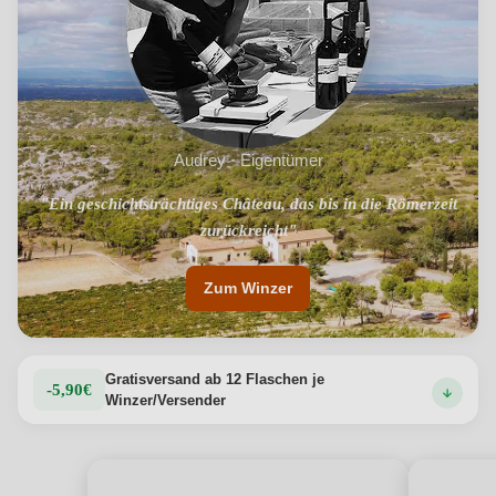
Audrey · Eigentümer
"Ein geschichtsträchtiges Château, das bis in die Römerzeit
"Einzigartiges Terroir im Süden Frankreichs"
zurückreicht"
Zum Winzer
Gratisversand ab 12 Flaschen je
-5,90€
Winzer/Versender