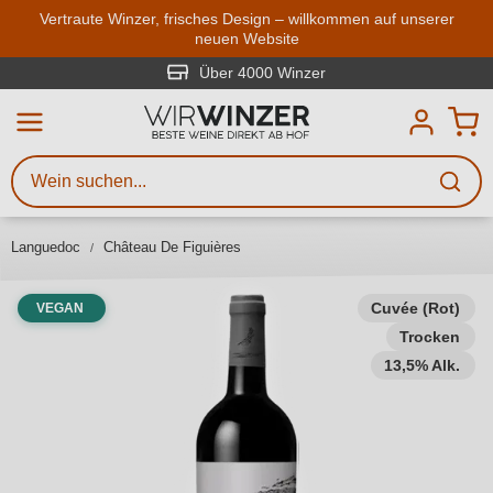
Zum Hauptinhalt springen
Vertraute Winzer, frisches Design – willkommen auf unserer
neuen Website
Weinsuche
Mindestens 3 Zeichen eingeben
Über 4000 Winzer
Beschreiben Sie, welchen Wein
Sie suchen – ob nach Geschmack,
Anlass, Weinnamen, Rebsorte,
Languedoc
Château De Figuières
Region, Winzer oder anderen
Kriterien.
Cuvée (Rot)
VEGAN
Trocken
13,5% Alk.