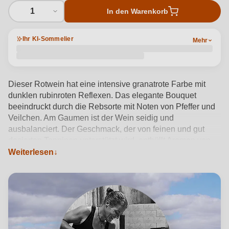
1
In den Warenkorb
Ihr KI-Sommelier
Mehr
Dieser Rotwein hat eine intensive granatrote Farbe mit
dunklen rubinroten Reflexen. Das elegante Bouquet
beeindruckt durch die Rebsorte mit Noten von Pfeffer und
Veilchen. Am Gaumen ist der Wein seidig und
ausbalanciert. Der Geschmack, der von feinen und gut
dosierten Tanninen unterstützt wird, enthüllt Aromen von
Sauerkirsche, Pfeffer und Pfingstrose. Der Abgang ist lang,
Weiterlesen
mineralische Aromen und eine angenehme Frische.
Produktdetails anzeigen →