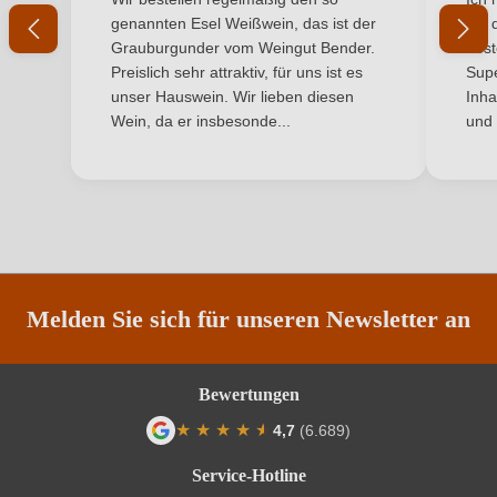
Inhalt
Ihr Passwort
0,75 L
genannten Esel Weißwein, das ist der
mit 
Grauburgunder vom Weingut Bender.
best
Jahrgang
2017
Ich habe mein Passwort vergessen
Preislich sehr attraktiv, für uns ist es
Supe
unser Hauswein. Wir lieben diesen
Inha
Land
Frankreich
Wein, da er insbesonde...
und 
ANMELDEN
Qualität
AOP
Rebsorte
Cuvée (Rot)
Region
Languedoc
Restzucker in g/L
0 g/L
Melden Sie sich für unseren Newsletter an
Säuregehalt in g/L
3,5 g/L
Bewertungen
Traubenfarbe
Rot
★
★
★
★
★
★
4,7
(6.689)
Durchschnittliche Bewertung von 4.7 von
Unterregion
Languedoc
Service-Hotline