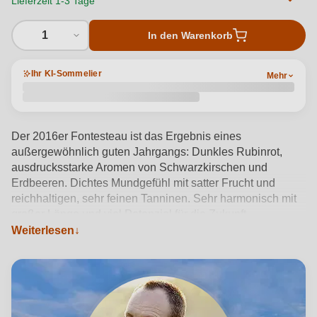
Lieferzeit 1-3 Tage
1
In den Warenkorb
Ihr KI-Sommelier
Mehr
Der 2016er Fontesteau ist das Ergebnis eines
außergewöhnlich guten Jahrgangs: Dunkles Rubinrot,
ausdrucksstarke Aromen von Schwarzkirschen und
Erdbeeren. Dichtes Mundgefühl mit satter Frucht und
reichhaltigen, sehr feinen Tanninen. Sehr harmonisch mit
großer Länge und viel Potenzial für die Zukunft.
Weiterlesen
Produktdetails anzeigen →