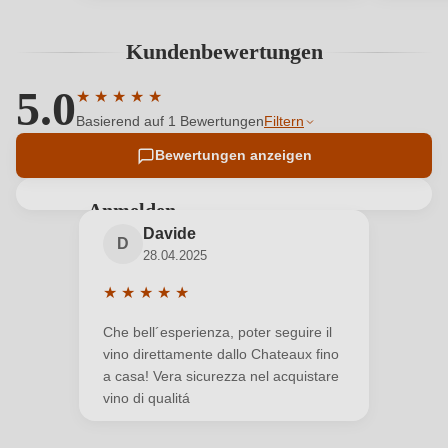
Kundenbewertungen
5.0
★
★
★
★
★
Durchschnittliche Bewertung von 5 von 5 Sternen
Basierend auf 1 Bewertungen
Filtern
Bewertungen anzeigen
Anmelden
Davide
Bewertungen können nur von angemeldeten
D
28.04.2025
Benutzern abgegeben werden. Bitte loggen Sie sich
ein, oder erstellen Sie einen neuen Account.
★
★
★
★
★
Durchschnittliche Bewertung von 5 von 5 Sterne
Che bell´esperienza, poter seguire il
Neuer Kunde?
Neuer Kunde?
vino direttamente dallo Chateaux fino
a casa! Vera sicurezza nel acquistare
vino di qualitá
Ihre E-Mail-Adresse