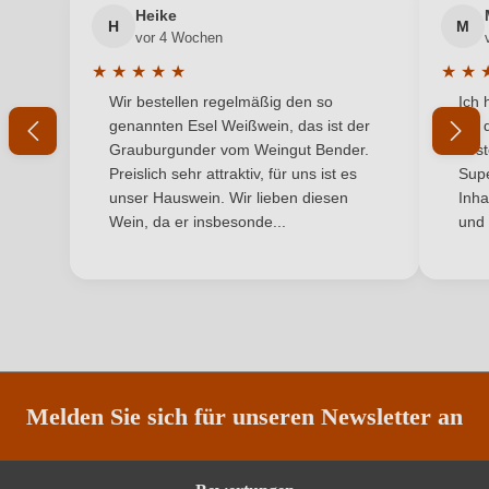
Heike
Geographische Angabe
Haut Médoc AOP
H
M
vor 4 Wochen
Geschmack
Trocken
★
★
★
★
★
★
★
Durchschnittliche Bewertung von 5 von 5 Sternen
Durchs
Wir bestellen regelmäßig den so
Ich 
Hersteller
Fontesteau
genannten Esel Weißwein, das ist der
mit 
Grauburgunder vom Weingut Bender.
best
Hersteller
SARL CHATEAU FONTESTEAU, Lieu dit Fontesteau
Preislich sehr attraktiv, für uns ist es
Supe
adresse
1, 33250 St Sauveur Medoc, Frankreich
unser Hauswein. Wir lieben diesen
Inha
Wein, da er insbesonde...
und 
Inhalt
0,75 L
Jahrgang
2016
Land
Frankreich
Qualität
AOP
Melden Sie sich für unseren Newsletter an
Rebsorte
Cuvée (Rot)