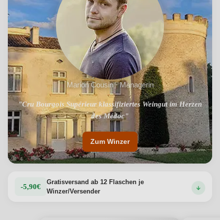
Marion Cousin · Managerin
"Cru Bourgois Supérieur klassifiziertes Weingut im Herzen
"Weltbekanntes Terroir, atlantisches Klima und
Reifelagerung im Barrique"
des Médoc"
Zum Winzer
Gratisversand ab 12 Flaschen je
-5,90€
Winzer/Versender