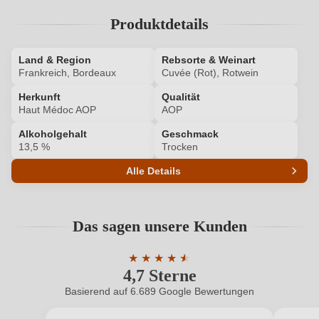
Produktdetails
Ihr Passwort
Land & Region
Ich habe mein Passwort vergessen
Rebsorte & Weinart
Frankreich, Bordeaux
Cuvée (Rot), Rotwein
Herkunft
Qualität
ANMELDEN
Haut Médoc AOP
AOP
Alkoholgehalt
Geschmack
13,5 %
Trocken
Alle Details
Produktnummer
5701001000
Das sagen unsere Kunden
Alkoholgehalt in %
13,5 %
★
★
★
★
★
★
Allergene
Enthält Sulfite
4,7 Sterne
Durchschnittliche Bewertung von 4.7 
Basierend auf 6.689 Google Bewertungen
Cuvée-Rebsorten
Cabernet Sauvignon, Merlot