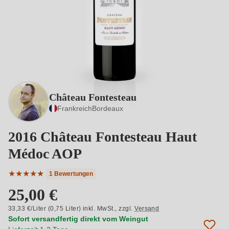
Château Fontesteau
Frankreich
Bordeaux
2016 Château Fontesteau Haut
Médoc AOP
★
★
★
★
★
1 Bewertungen
Durchschnittliche Bewertung von 5 von 5 Sternen
25,00 €
33,33 €/Liter (0,75 Liter) inkl. MwSt.,
zzgl.
Versand
Sofort versandfertig direkt vom Weingut