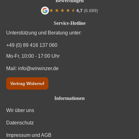
Bewertungen
Region
Bordeaux
★
★
★
★
★
★
4,7
(6.689)
Traubenfarbe
Rot
Durchschnittliche Bewertung von 4.7 von
Service-Hotline
Unterregion
Médoc
Unterstützung und Beratung unter:
Weinart
Rotwein
+49 (0) 89 416 137 060
Mo-Fr, 10:00 - 17:00 Uhr
Mail:
info@wirwinzer.de
Vertrag Widerruf
Informationen
Wir über uns
Datenschutz
Impressum und AGB