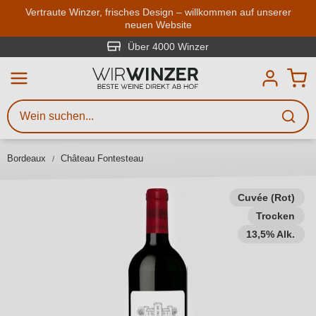
Zum Hauptinhalt springen
Vertraute Winzer, frisches Design – willkommen auf unserer
neuen Website
Weinsuche
Mindestens 3 Zeichen eingeben
Über 4000 Winzer
Beschreiben Sie, welchen Wein
Sie suchen – ob nach Geschmack,
Anlass, Weinnamen, Rebsorte,
Bordeaux
Château Fontesteau
Region, Winzer oder anderen
Kriterien.
Cuvée (Rot)
Trocken
13,5% Alk.