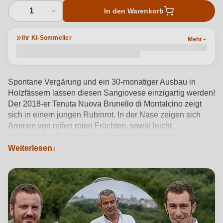
1
In den Warenkorb
Ihr KI-Sommelier
Mehr
Spontane Vergärung und ein 30-monatiger Ausbau in
Holzfässern lassen diesen Sangiovese einzigartig werden!
Der 2018-er Tenuta Nuova Brunello di Montalcino zeigt
sich in einem jungen Rubinrot. In der Nase zeigen sich
Aromen von reifen roten Früchten, sowie leicht
balsamische Anklänge. Am Gaumen überaus komplex
strukturiert, mit Kraft, Eleganz und einem Hauch von
Weiterlesen
Salzigkeit, was sich ebenfalls in seinem langen Abgang
widerspiegelt.
Produktdetails anzeigen →