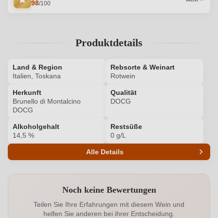
98
/100
Produktdetails
Land & Region
Rebsorte & Weinart
Italien, Toskana
Rotwein
Herkunft
Qualität
Brunello di Montalcino
DOCG
DOCG
Alkoholgehalt
Restsüße
14,5 %
0 g/L
Alle Details
Produktnummer
7044030000
Noch keine Bewertungen
Alkoholgehalt in %
14,5 %
Teilen Sie Ihre Erfahrungen mit diesem Wein und
helfen Sie anderen bei ihrer Entscheidung.
Allergene
Enthält Sulfite