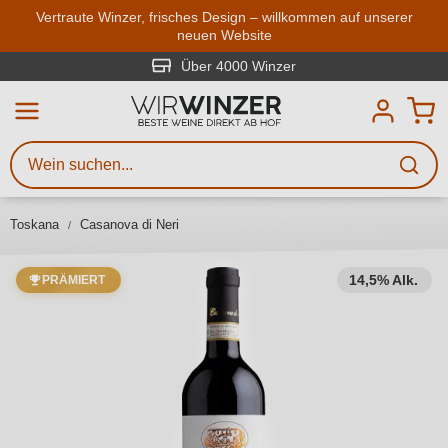
Zum Hauptinhalt springen
Vertraute Winzer, frisches Design – willkommen auf unserer
neuen Website
Weinsuche
Mindestens 3 Zeichen eingeben
Über 4000 Winzer
Beschreiben Sie, welchen Wein
Sie suchen – ob nach Geschmack,
Anlass, Weinnamen, Rebsorte,
Toskana
Casanova di Neri
Region, Winzer oder anderen
Kriterien.
14,5% Alk.
PRÄMIERT