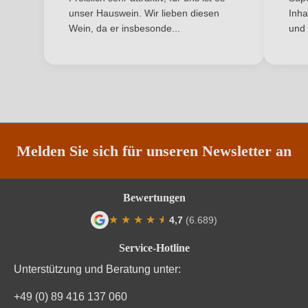
unser Hauswein. Wir lieben diesen
Inha
Region
Toskana
Wein, da er insbesonde...
und 
ANMELDEN
Restzucker in g/L
0 g/L
Säuregehalt in g/L
0 g/L
Unterregion
Montalcino
Weinart
Rotwein
Melden Sie sich für unseren Newsletter an
Bewertungen
★
★
★
★
★
★
4,7
(6.689)
Durchschnittliche Bewertung von 4.7 von
Service-Hotline
Unterstützung und Beratung unter:
+49 (0) 89 416 137 060