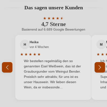
Hersteller
Ioppa
Bewertungen können nur von angemeldeten
Das sagen unsere Kunden
Benutzern abgegeben werden. Bitte loggen Sie sich
Azienda Agricola Vitivinicola Ioppa f.lli Gianpiero e
ein, oder erstellen Sie einen neuen Account.
Hersteller
Giorgio, Via Delle Pallotte 10, 28078 Romagnano
★
★
★
★
★
★
adresse
4,7 Sterne
Sesia, Italien
Durchschnittliche Bewertung von 4.7 
Basierend auf 6.689 Google Bewertungen
Neuer Kunde?
Neuer Kunde?
Inhalt
0,75 L
Heike
H
M
Ihre E-Mail-Adresse
Jahrgang
2007
vor 4 Wochen
★
★
★
★
★
★
★
Land
Italien
Durchschnittliche Bewertung von 5 von 5 Sternen
Durchs
Wir bestellen regelmäßig den so
Ich 
Ihr Passwort
genannten Esel Weißwein, das ist der
mit 
Qualität
DOC
Grauburgunder vom Weingut Bender.
best
Ich habe mein Passwort vergessen
Preislich sehr attraktiv, für uns ist es
Supe
Rebsorte
Vespolina
unser Hauswein. Wir lieben diesen
Inha
Wein, da er insbesonde...
und 
Region
Piemont
ANMELDEN
Traubenfarbe
Rot