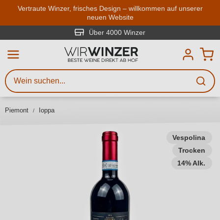
Zum Hauptinhalt springen
Vertraute Winzer, frisches Design – willkommen auf unserer
neuen Website
Weinsuche
Mindestens 3 Zeichen eingeben
Über 4000 Winzer
Beschreiben Sie, welchen Wein
Sie suchen – ob nach Geschmack,
Anlass, Weinnamen, Rebsorte,
Piemont
Ioppa
Region, Winzer oder anderen
Kriterien.
Vespolina
Trocken
14% Alk.