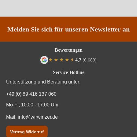
Weinart
Rotwein
Melden Sie sich für unseren Newsletter an
Bewertungen
★
★
★
★
★
★
4,7
(6.689)
Durchschnittliche Bewertung von 4.7 von
Service-Hotline
Unterstützung und Beratung unter:
+49 (0) 89 416 137 060
Mo-Fr, 10:00 - 17:00 Uhr
Mail:
info@wirwinzer.de
Vertrag Widerruf