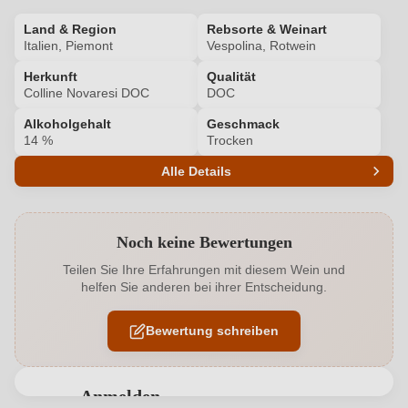
Land & Region
Rebsorte & Weinart
Italien, Piemont
Vespolina, Rotwein
Herkunft
Qualität
Colline Novaresi DOC
DOC
Alkoholgehalt
Geschmack
14 %
Trocken
Alle Details
Produktnummer
7815006000
Noch keine Bewertungen
Alkoholgehalt in %
14 %
Teilen Sie Ihre Erfahrungen mit diesem Wein und
helfen Sie anderen bei ihrer Entscheidung.
Allergene
Enthält Sulfite
Bewertung schreiben
Geographische Angabe
Colline Novaresi DOC
Geschmack
Trocken
Anmelden