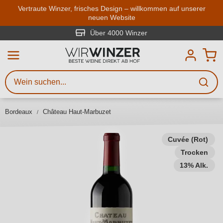
Zum Hauptinhalt springen
Vertraute Winzer, frisches Design – willkommen auf unserer
neuen Website
Weinsuche
Mindestens 3 Zeichen eingeben
Über 4000 Winzer
Beschreiben Sie, welchen Wein
Sie suchen – ob nach Geschmack,
Anlass, Weinnamen, Rebsorte,
Bordeaux
Château Haut-Marbuzet
Region, Winzer oder anderen
Kriterien.
Cuvée (Rot)
Trocken
13% Alk.