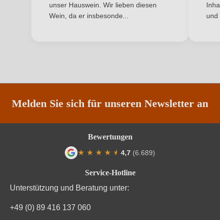
Inhalt
0,75 L
unser Hauswein. Wir lieben diesen
Inha
Wein, da er insbesonde...
und 
Jahrgang
1998
Land
Frankreich
Qualität
AOP
Rebsorte
Cuvée (Rot)
Melden Sie sich für unseren Newsletter an
Region
Bordeaux
Bewertungen
Traubenfarbe
Rot
★
★
★
★
★
★
4,7
(6.689)
Unterregion
Médoc
Durchschnittliche Bewertung von 4.7 von
Service-Hotline
Weinart
Rotwein
Unterstützung und Beratung unter:
+49 (0) 89 416 137 060