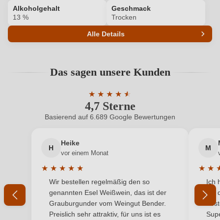
Alkoholgehalt
Geschmack
13 %
Trocken
Alle Details
Produktnummer
7009062000
Das sagen unsere Kunden
Alkoholgehalt in %
13 %
★
★
★
★
★
★
Allergene
Enthält Sulfite
4,7 Sterne
Durchschnittliche Bewertung von 4.7 
Basierend auf 6.689 Google Bewertungen
Geographische Angabe
Saint Estèphe AOP
Heike
Geschmack
Trocken
H
M
vor einem Monat
Hersteller
Château Haut-Marbuzet
★
★
★
★
★
★
★
Durchschnittliche Bewertung von 5 von 5 Sternen
Durchs
Wir bestellen regelmäßig den so
Ich 
Hersteller
Château Haut-Marbuzet, Rue Mac Carthy 7, 33180
genannten Esel Weißwein, das ist der
mit 
adresse
Saint-Estèphe, Frankreich
Grauburgunder vom Weingut Bender.
best
Preislich sehr attraktiv, für uns ist es
Supe