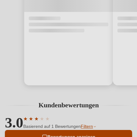
Kundenbewertungen
3.0
★
★
★
★
★
Durchschnittliche Bewertung von 3 von 5 Sternen
Basierend auf 1 Bewertungen
Filtern
Bewertungen anzeigen