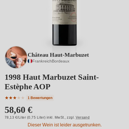
Château Haut-Marbuzet
Frankreich
Bordeaux
1998 Haut Marbuzet Saint-
Estèphe AOP
★
★
★
★
★
1 Bewertungen
Durchschnittliche Bewertung von 3 von 5 Sternen
58,60 €
78,13 €/Liter (0,75 Liter) inkl. MwSt.,
zzgl.
Versand
Dieser Wein ist leider ausgetrunken.