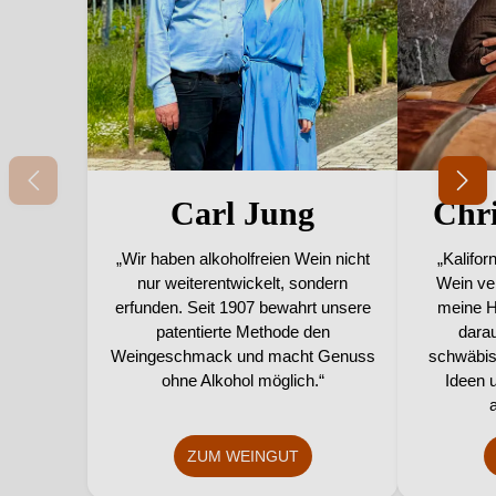
Carl Jung
Chri
„Wir haben alkoholfreien Wein nicht
„Kalifor
nur weiterentwickelt, sondern
Wein ver
erfunden. Seit 1907 bewahrt unsere
meine H
patentierte Methode den
darau
Weingeschmack und macht Genuss
schwäbis
ohne Alkohol möglich.“
Ideen 
a
ZUM WEINGUT