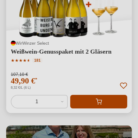
WirWinzer Select
Weißwein-Genusspaket mit 2 Gläsern
Durchschnittliche Bewertung von 4.91 von 5 Sternen
★
★
★
★
★
★
181
107,10 €
49,90 €
*
8,32 €/L (6 L)
1
Alkoholfreie Weine