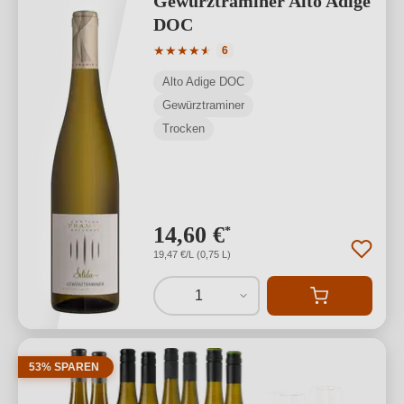
Gewürztraminer Alto Adige
DOC
Durchschnittliche Bewertung von 4.83 
★
★
★
★
★
★
6
Alto Adige DOC
Gewürztraminer
Trocken
14,60 €
*
19,47 €/L (0,75 L)
1
53% SPAREN