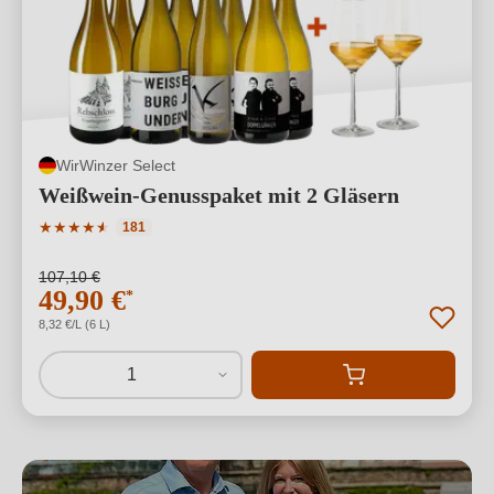
WirWinzer Select
Weißwein-Genusspaket mit 2 Gläsern
Durchschnittliche Bewertung von 4.91 von 5 Sternen
★
★
★
★
★
★
181
107,10 €
49,90 €
*
8,32 €/L (6 L)
1
Alkoholfreie Weine