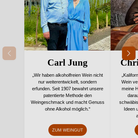
Carl Jung
Chri
„Wir haben alkoholfreien Wein nicht
„Kalifor
nur weiterentwickelt, sondern
Wein ver
erfunden. Seit 1907 bewahrt unsere
meine H
patentierte Methode den
darau
Weingeschmack und macht Genuss
schwäbis
ohne Alkohol möglich.“
Ideen 
a
ZUM WEINGUT