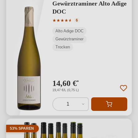
Gewürztraminer Alto Adige
DOC
Durchschnittliche Bewertung von 4.83 
★
★
★
★
★
★
6
Alto Adige DOC
Gewürztraminer
Trocken
14,60 €
*
19,47 €/L (0,75 L)
1
53% SPAREN